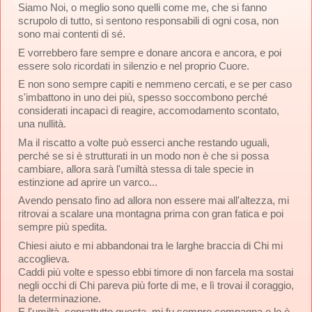
Siamo Noi, o meglio sono quelli come me, che si fanno 
scrupolo di tutto, si sentono responsabili di ogni cosa, non 
sono mai contenti di sé.
E vorrebbero fare sempre e donare ancora e ancora, e poi 
essere solo ricordati in silenzio e nel proprio Cuore.
E non sono sempre capiti e nemmeno cercati, e se per caso 
s'imbattono in uno dei più, spesso soccombono perché 
considerati incapaci di reagire, accomodamento scontato, 
una nullità.
Ma il riscatto a volte può esserci anche restando uguali, 
perché se si è strutturati in un modo non è che si possa 
cambiare, allora sarà l'umiltà stessa di tale specie in 
estinzione ad aprire un varco...
Avendo pensato fino ad allora non essere mai all'altezza, mi 
ritrovai a scalare una montagna prima con gran fatica e poi 
sempre più spedita. 
Chiesi aiuto e mi abbandonai tra le larghe braccia di Chi mi 
accoglieva.
Caddi più volte e spesso ebbi timore di non farcela ma sostai 
negli occhi di Chi pareva più forte di me, e lì trovai il coraggio, 
la determinazione. 
E l'umiltà, soprattutto questa, mi fu sempre compagna e lo è 