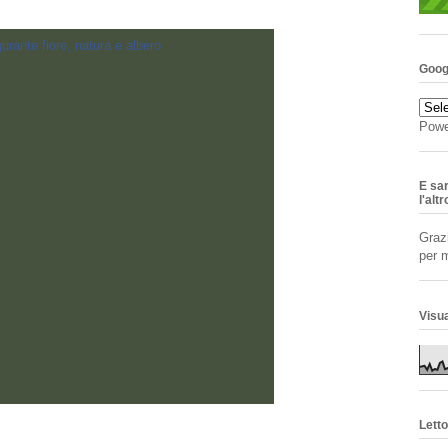
Goog
Powe
E sa
l'alt
Grazi
per 
Visua
Letto