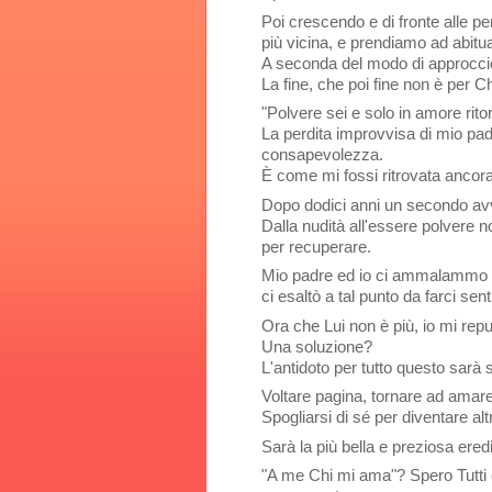
Poi crescendo e di fronte alle pe
più vicina, e prendiamo ad abituar
A seconda del modo di approccio
La fine, che poi fine non è per 
"Polvere sei e solo in amore ritor
La perdita improvvisa di mio padr
consapevolezza.
È come mi fossi ritrovata ancora 
Dopo dodici anni un secondo avv
Dalla nudità all'essere polvere
per recuperare.
Mio padre ed io ci ammalammo i
ci esaltò a tal punto da farci sent
Ora che Lui non è più, io mi re
Una soluzione?
L'antidoto per tutto questo sarà
Voltare pagina, tornare ad amare
Spogliarsi di sé per diventare altr
Sarà la più bella e preziosa eredi
"A me Chi mi ama"? Spero Tutti 