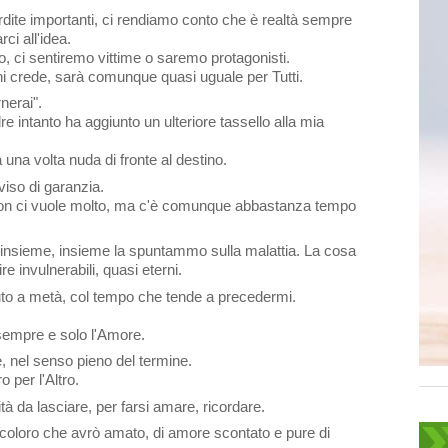
rdite importanti, ci rendiamo conto che è realtà sempre 
ci all'idea.
, ci sentiremo vittime o saremo protagonisti.
Chi crede, sarà comunque quasi uguale per Tutti.
nerai".
e intanto ha aggiunto un ulteriore tassello alla mia 
una volta nuda di fronte al destino.
iso di garanzia. 
 non ci vuole molto, ma c'è comunque abbastanza tempo 
nsieme, insieme la spuntammo sulla malattia. La cosa 
ire invulnerabili, quasi eterni.
puto a metà, col tempo che tende a precedermi.
 sempre e solo l'Amore.
, nel senso pieno del termine.
o per l'Altro.
tà da lasciare, per farsi amare, ricordare.
coloro che avrò amato, di amore scontato e pure di 